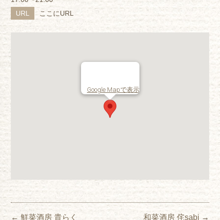
URL
ここにURL
Google Mapで表示
Post navigation
←
鮮菜酒房 貴らく
和菜酒房 侘sabi
→