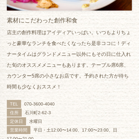
素材にこだわった創作和食
店主の創作料理はアイディアいっぱい。いつもよりちょ
っと豪華なランチを食べたくなったら是非ココに！ディ
ナータイムはグランドメニュー以外にもその日に仕入れ
た旬のオススメメニューもあります。テーブル席6席、
カウンター5席の小さなお店です。予約された方が待ち
時間も少なくおススメ！
TEL
070-3600-4040
住所
石川町2-62-3
定休日
水曜日
営業時間
平日・土12:00〜14:00、17:00〜23:00、日
17:00〜21:00