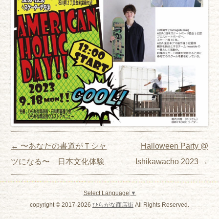
Post navigation
←
〜あなたの書道がＴシャ
Halloween Party @
ツになる〜 日本文化体験
Ishikawacho 2023
→
Select Language
▼
copyright © 2017-2026
ひらがな商店街
All Rights Reserved.