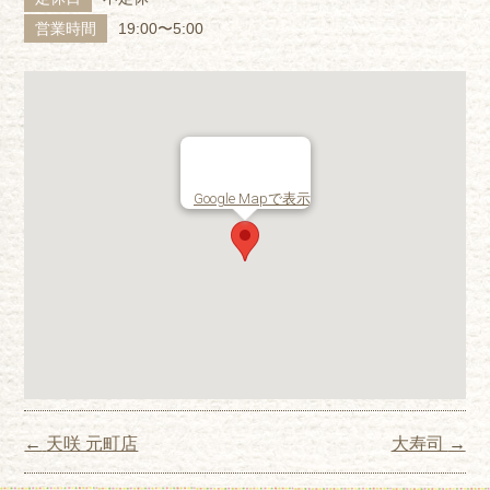
営業時間
19:00〜5:00
Google Mapで表示
Post navigation
←
天咲 元町店
大寿司
→