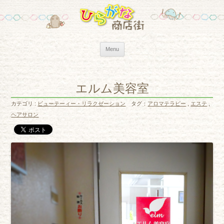
Skip to content
Menu
エルム美容室
カテゴリ :
ビューテーィー・リラクゼーション
タグ：
アロマテラピー
,
エステ
,
ヘアサロン