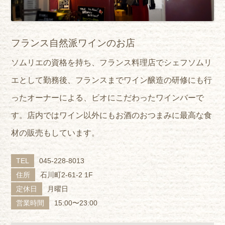
フランス自然派ワインのお店
ソムリエの資格を持ち、フランス料理店でシェフソムリ
エとして勤務後、フランスまでワイン醸造の研修にも行
ったオーナーによる、ビオにこだわったワインバーで
す。店内ではワイン以外にもお酒のおつまみに最高な食
材の販売もしています。
TEL
045-228-8013
住所
石川町2-61-2 1F
定休日
月曜日
営業時間
15:00〜23:00