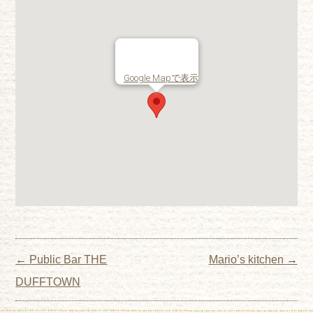
Google Mapで表示
Post navigation
←
Public Bar THE
Mario’s kitchen
→
DUFFTOWN