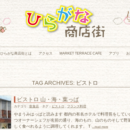
Skip to content
ひらがな商店街とは
アクセス
MARKET TERRACE CAFE
アプリ
お
TAG ARCHIVES:
ビストロ
ビストロ 山・海・葉っぱ
カテゴリ :
飲食店
タグ：
ビストロ
,
フランス料理
やまうみはっぱと読みます 都内の有名ホテルで料理長をしてい
つオーナーシェフが名前の通り、海のもの、山のものそして野
しく食べれるように調理してくれます。 T
...read more