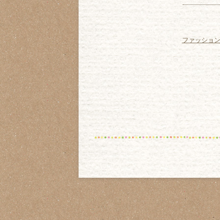
ファッショ
検
索: