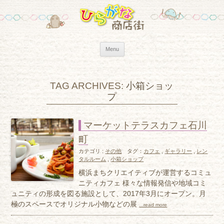
Skip to content
Menu
TAG ARCHIVES:
小箱ショッ
プ
マーケットテラスカフェ石川
町
カテゴリ :
その他
タグ：
カフェ
,
ギャラリー
,
レン
タルルーム
,
小箱ショップ
横浜まちクリエイティブが運営するコミュ
ニティカフェ 様々な情報発信や地域コミ
ュニティの形成を図る施設として、2017年3月にオープン。月
極のスペースでオリジナル小物などの展
...read more