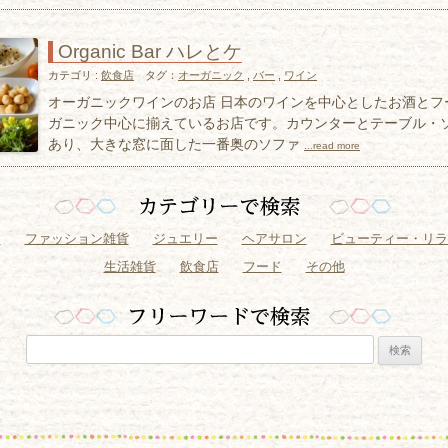
Organic Bar ハレとケ
カテゴリ :
飲食店
タグ：
オーガニック
,
バー
,
ワイン
オーガニックワインのお店 日本のワインを中心としたお酒とフ
ガニック中心に揃えているお店です。カウンターとテーブル・
あり、大きな窓に面した一番奥のソファ
...read more
ン
ファッション雑貨
ジュエリー
ヘアサロン
ビューティー・リラ
生活雑貨
飲食店
フード
その他