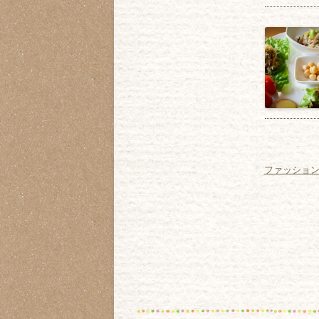
ファッショ
検
索: