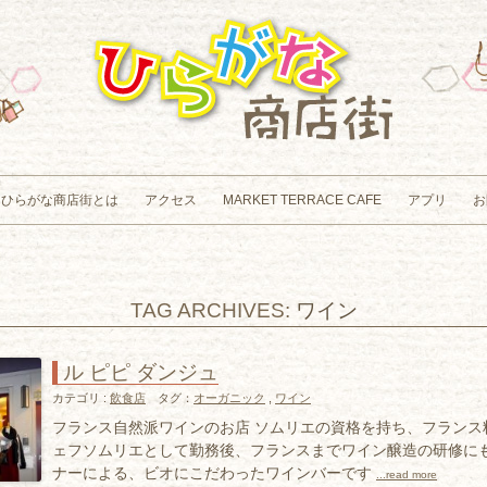
Skip to content
ひらがな商店街とは
アクセス
MARKET TERRACE CAFE
アプリ
お
TAG ARCHIVES:
ワイン
ル ピピ ダンジュ
カテゴリ :
飲食店
タグ：
オーガニック
,
ワイン
フランス自然派ワインのお店 ソムリエの資格を持ち、フランス
ェフソムリエとして勤務後、フランスまでワイン醸造の研修に
ナーによる、ビオにこだわったワインバーです
...read more